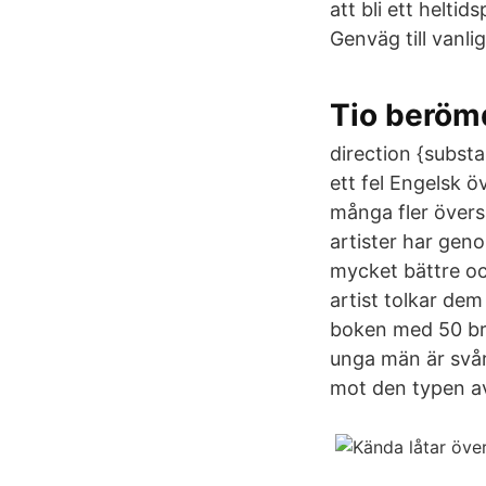
att bli ett helti
Genväg till vanli
Tio berömd
direction {subst
ett fel Engelsk ö
många fler övers
artister har gen
mycket bättre och
artist tolkar dem
boken med 50 bra
unga män är svåra
mot den typen av