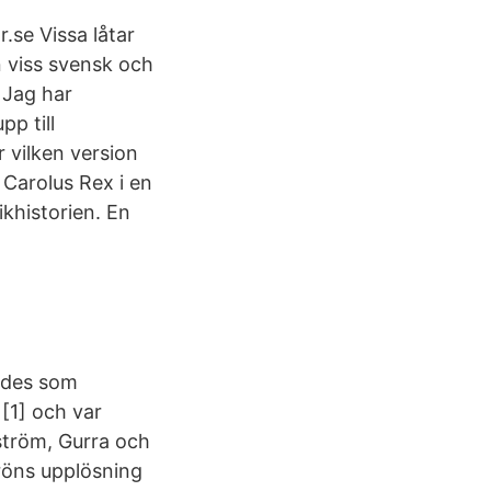
r.se Vissa låtar
n viss svensk och
 Jag har
pp till
 vilken version
 Carolus Rex i en
khistorien. En
ades som
[1] och var
ström, Gurra och
Gröns upplösning