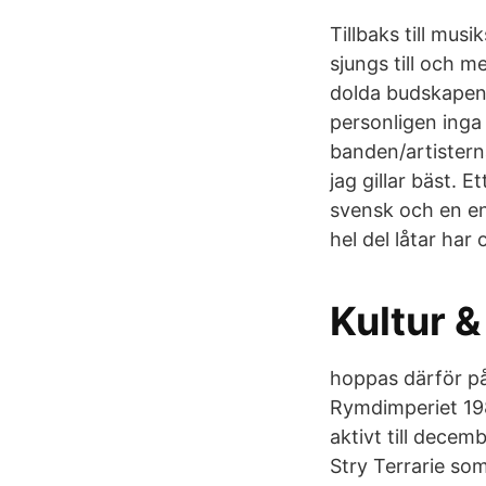
Tillbaks till mus
sjungs till och 
dolda budskapen 
personligen inga 
banden/artistern
jag gillar bäst. 
svensk och en en
hel del låtar har
Kultur &
hoppas därför på
Rymdimperiet 1981
aktivt till dece
Stry Terrarie so