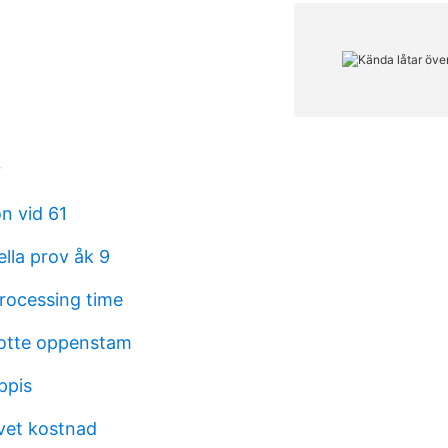
r
n vid 61
lla prov åk 9
rocessing time
otte oppenstam
ppis
vet kostnad