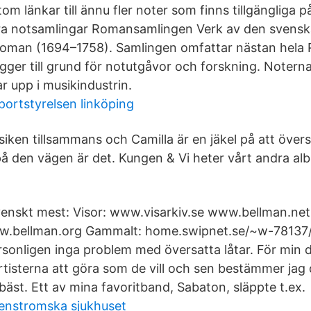
om länkar till ännu fler noter som finns tillgängliga på
a notsamlingar Romansamlingen Verk av den svensk
oman (1694–1758). Samlingen omfattar nästan hela
igger till grund för notutgåvor och forskning. Noter
ar upp i musikindustrin.
portstyrelsen linköping
iken tillsammans och Camilla är en jäkel på att översä
 på den vägen är det. Kungen & Vi heter vårt andra a
skt mest: Visor: www.visarkiv.se www.bellman.n
.bellman.org Gammalt: home.swipnet.se/~w-78137/sk
onligen inga problem med översatta låtar. För min de
rtisterna att göra som de vill och sen bestämmer jag 
r bäst. Ett av mina favoritband, Sabaton, släppte t.ex.
enstromska sjukhuset