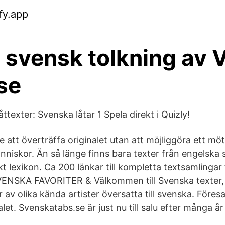
fy.app
i svensk tolkning av 
.se
åttexter: Svenska låtar 1 Spela direkt i Quizly!
e att överträffa originalet utan att möjliggöra ett m
änniskor. Än så länge finns bara texter från engelska
t lexikon. Ca 200 länkar till kompletta textsamlingar 
SVENSKA FAVORITER & Välkommen till Svenska texter,
r av olika kända artister översatta till svenska. Föresa
alet. Svenskatabs.se är just nu till salu efter många år