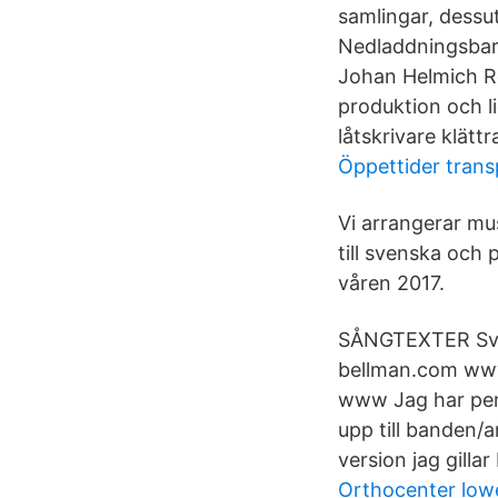
samlingar, dessut
Nedladdningsbar
Johan Helmich R
produktion och l
låtskrivare klättr
Öppettider trans
Vi arrangerar mus
till svenska och
våren 2017.
SÅNGTEXTER Sven
bellman.com www
www Jag har pers
upp till banden/a
version jag gilla
Orthocenter low