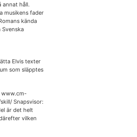
 annat håll.
a musikens fader
 Romans kända
na Svenska
tta Elvis texter
lbum som släpptes
et www.cm-
ill/ Snapsvisor:
l är det helt
därefter vilken