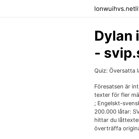
lonwuihvs.netli
Dylan 
- svip
Quiz: Översatta l
Föresatsen är int
texter för fler m
; Engelskt-svensk
200.000 låtar: 
hittar du låttexte
överträffa origin