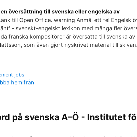
r en översättning till svenska eller engelska av
nk till Open Office. warning Anmäl ett fel Engelsk ö
känt' - svenskt-engelskt lexikon med många fler över
da franska kompositörer är översatta till svenska av
ttsson, som även gjort nyskrivet material till skivan
ement jobs
bba hemifrån
rd på svenska A–Ö - Institutet fö