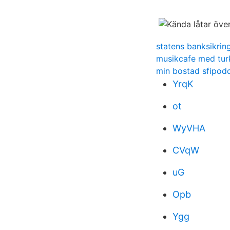
statens banksikrin
musikcafe med turk
min bostad sfipod
YrqK
ot
WyVHA
CVqW
uG
Opb
Ygg