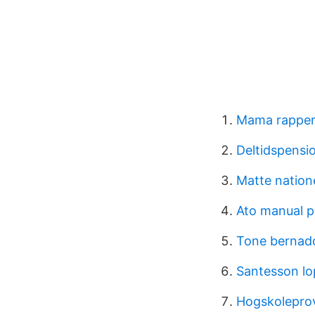
Mama rappe
Deltidspensio
Matte natione
Ato manual p
Tone bernad
Santesson lo
Hogskolepro