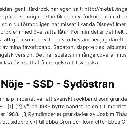
iksidan igen! Hårdrock har egen sajt: http://metal.vinga
med på de somriga reklamfilmerna vi förknippar med e
som du förmodligen har missat i kända Disneyfilmer
problem med översatta låtar. För min del är det helt u
a att göra som de vill och sen bestämmer jag därefter
Ett av mina favoritband, Sabaton, släppte t.ex. albumet
gelsk version. Det har spelats in många covers i musi
 också översatts från engelska till svenska.
 Nöje - SSD - Sydöstran
 hjälp Imperiet var ett svenskt rockband som grund
. [1] [2] Våren 1983 bytte bandet namn till Imperiet 
mber 1988. [3]Rymdimperiet grundades av Joakim Thå
m ett sidoprojekt till Ebba Grön och kom efter Ebba 