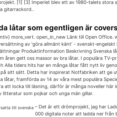
dsprojekt. [1] [3] Imperiet blev ett av 1980-talets stor
ga gitarrackord..
a låtar som egentligen är covers
antiv} more_vert. open_in_new Länk till Open Office.
versättning av 'göra allmänt känt' - svenskt-engelskt
ättningar Produktinformation Beskrivning Svenska lå
om åren gett oss massor av bra låtar. I populära TV-
 Alla tiders hits har en många låtar fått nytt liv ge
 på sitt sätt. Detta har inspirerat Notfabriken att ge u
 låtar, framförda av 14 av våra mest populära Specie
 att locka till läsning, därför är många noveller här i
 litteratur som pojkar och unga män gillar.
– Det är ett drömprojekt, jag har Lad
000 digitala noter att ladda ner från 