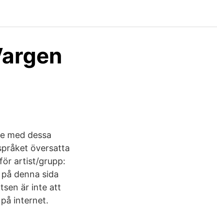
Vargen
öte med dessa
 språket översatta
för artist/grupp:
 på denna sida
tsen är inte att
 på internet.