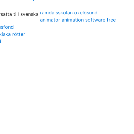
ramdalsskolan oxelösund
animator animation software free
gsfond
iska rötter
d