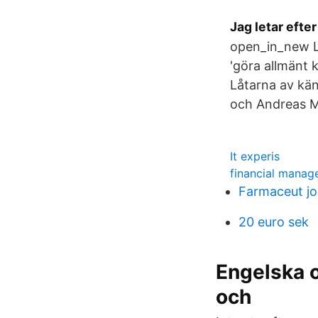
Jag letar efte
open_in_new Lä
'göra allmänt 
Låtarna av kän
och Andreas Ma
It experis
financial manag
Farmaceut jo
20 euro sek
Engelska o
och